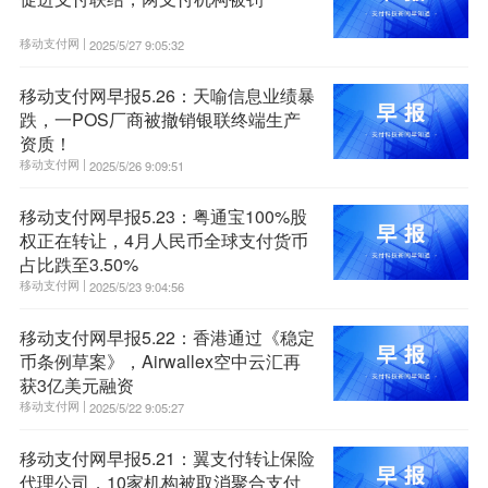
移动支付网 |
2025/5/27 9:05:32
移动支付网早报5.26：天喻信息业绩暴
跌，一POS厂商被撤销银联终端生产
资质！
移动支付网 |
2025/5/26 9:09:51
移动支付网早报5.23：粤通宝100%股
权正在转让，4月人民币全球支付货币
占比跌至3.50%
移动支付网 |
2025/5/23 9:04:56
移动支付网早报5.22：香港通过《稳定
币条例草案》，Airwallex空中云汇再
获3亿美元融资
移动支付网 |
2025/5/22 9:05:27
移动支付网早报5.21：翼支付转让保险
代理公司，10家机构被取消聚合支付