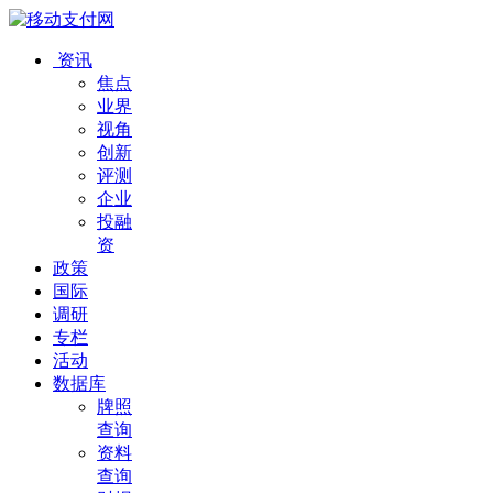
资讯
焦点
业界
视角
创新
评测
企业
投融
资
政策
国际
调研
专栏
活动
数据库
牌照
查询
资料
查询