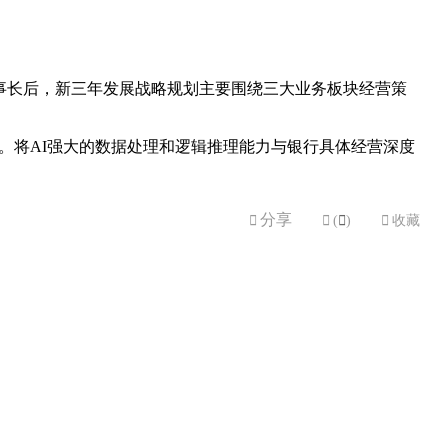
行董事长后，新三年发展战略规划主要围绕三大业务板块经营策
。将AI强大的数据处理和逻辑推理能力与银行具体经营深度
分享


(

)

收藏