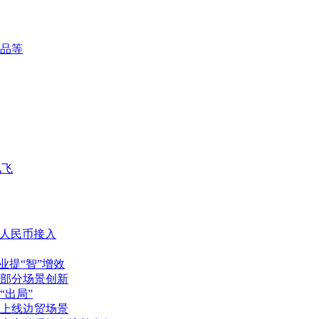
品等
讯飞
字人民币接入
业提“智”增效
部分场景创新
“出局”
上线边贸场景