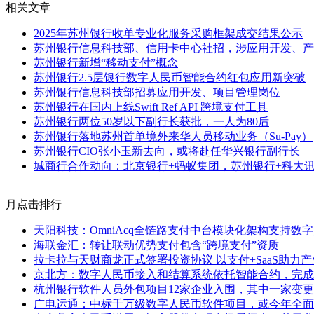
相关文章
2025年苏州银行收单专业化服务采购框架成交结果公示
苏州银行信息科技部、信用卡中心社招，涉应用开发、产
苏州银行新增“移动支付”概念
苏州银行2.5层银行数字人民币智能合约红包应用新突破
苏州银行信息科技部招募应用开发、项目管理岗位
苏州银行在国内上线Swift Ref API 跨境支付工具
苏州银行两位50岁以下副行长获批，一人为80后
苏州银行落地苏州首单境外来华人员移动业务（Su-Pay）
苏州银行CIO张小玉新去向，或将赴任华兴银行副行长
城商行合作动向：北京银行+蚂蚁集团，苏州银行+科大
月点击排行
天阳科技：OmniAcq全链路支付中台模块化架构支持数
海联金汇：转让联动优势支付包含“跨境支付”资质
拉卡拉与天财商龙正式签署投资协议 以支付+SaaS助力产
京北方：数字人民币接入和结算系统依托智能合约，完成
杭州银行软件人员外包项目12家企业入围，其中一家变更
广电运通：中标千万级数字人民币软件项目，或今年全面