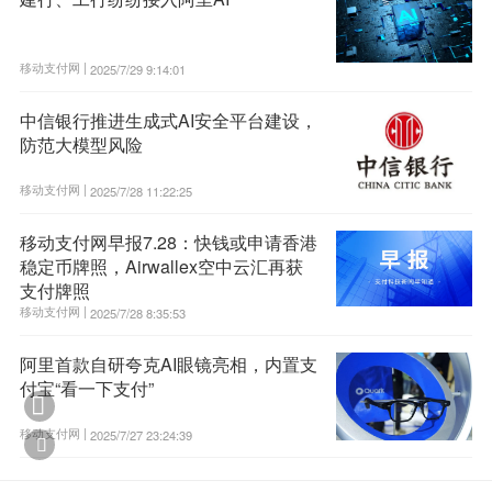
移动支付网 |
2025/7/29 9:14:01
中信银行推进生成式AI安全平台建设，
防范大模型风险
移动支付网 |
2025/7/28 11:22:25
移动支付网早报7.28：快钱或申请香港
稳定币牌照，Airwallex空中云汇再获
支付牌照
移动支付网 |
2025/7/28 8:35:53
阿里首款自研夸克AI眼镜亮相，内置支
付宝“看一下支付”

移动支付网 |
2025/7/27 23:24:39
