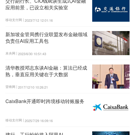
交行副行长、CIO钱斌谈生成式AI金融
应用前景，已设立相关实验室
移动支付网 |
2023/7/12 12:01:16
新加坡金管局携行业联盟发布金融领域
负责任AI应用工具包
未央网 |
2023/6/30 10:51:43
清华教授邓志东谈AI金融：算法已经成
熟，垂直应用关键在于大数据
雷锋网 |
2017/12/10 10:26:21
CaixBank开通即时跨境移动转账服务
移动支付网 |
2025/7/29 16:09:16
建行、工行纷纷接入阿里AI