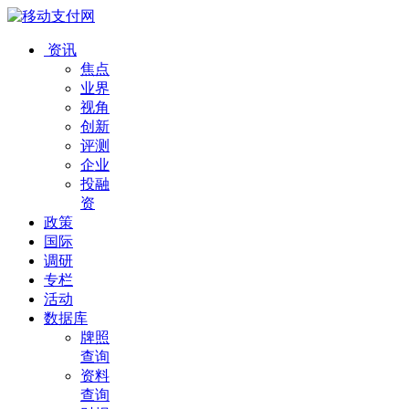
资讯
焦点
业界
视角
创新
评测
企业
投融
资
政策
国际
调研
专栏
活动
数据库
牌照
查询
资料
查询