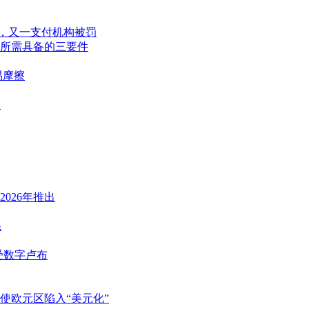
告，又一支付机构被罚
所需具备的三要件
易摩擦
？
026年推出
系
受数字卢布
使欧元区陷入“美元化”