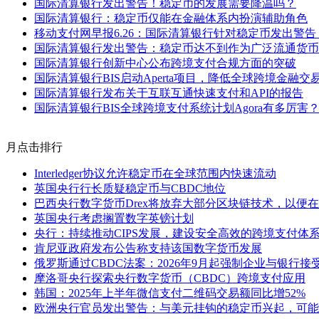
国际清算银行发出警告！稳定币的发展需要降温吗？
国际清算银行：稳定币仅能在金融体系内扮演辅助角色
移动支付网早报6.26：国际清算银行针对稳定币发出警
国际清算银行发出警告：稳定币达不到作为广泛流通货币
国际清算银行创新中心公布跨境支付合规方面的突破
国际清算银行BIS启动Aperta项目，降低全球跨境金融交
国际清算银行发布关于互联互通快速支付和API的报告
国际清算银行BIS全球跨境支付系统计划Agora有多厉害
月点击排行
Interledger协议允许稳定币在全球范围内快速流动
英国央行行长质疑稳定币与CBDC地位
巴西央行数字货币Drex将放弃大部分区块链技术，以便在2
英国央行考虑搁置数字英镑计划
央行：持续推动CIPS发展，建设安全高效的跨境支付体
肯尼亚政府发布公告称支持该国数字货币发展
俄罗斯通过CBDC法案：2026年9月起强制企业与银行接
摩洛哥央行探索央行数字货币（CBDC）跨境支付应用
韩国：2025年上半年微信支付二维码交易额同比增52%
欧洲央行官员发出警告：与美元挂钩的稳定币兴起，可能