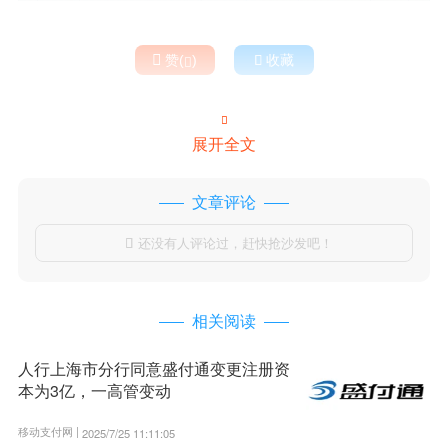

赞(
)

收藏


展开全文
文章评论
还没有人评论过，赶快抢沙发吧！

相关阅读
人行上海市分行同意盛付通变更注册资
本为3亿，一高管变动
移动支付网 |
2025/7/25 11:11:05