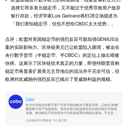
选择它而非美元稳定币，又不能过于优秀导致用户放弃
银行存款，经济学家Luis Garicano将ECB立场描述为
「我们害怕稳定币，但也不想给CBDC太大优势」。
点评：欧盟对美国稳定币的强烈反应可能加强GENIUS法
案的实际影响力。区块链美元已让欧盟陷入困境，被迫在
央行数字货币（半稳定币、半CBDC）的定位上做出艰难
抉择。这展示了区块链技术真正的力量，即使特朗普宣称
稳定币将显著扩展美元主导地位的说法并不完全可信，但
欧洲对此威胁的强烈反应已揭示了受威胁利益的规模。
Cobo
作为全球领先的数字资产托管与钱包解决方案提供商，Cobo已构建
覆盖数字资产钱包架构、风控合规与收益模块的全栈式稳定币基础
设施，推动稳定币在跨境支付与机构场景的规模化落地。平台支持
多链多币种，具备企业级安全与合规能力。了解更多信息，请访问C
已在移动支付网发表
146
篇文章
obo官网。