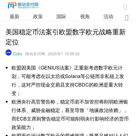

最新
政策
国际
视角
活动
业

美国稳定币法案引欧盟数字欧元战略重新
定位
Cobo
移动支付网
2025/9/1 10:56:32
欧盟因美国《GENIUS法案》正重新考虑数字欧元计
划，可能考虑在以太坊或Solana等公链而非私链上发
行，这对严控现金交易且支持CBDC的欧洲是重大转
变；
欧洲央行高官警告称，稳定币若不加管控将削弱欧洲银
行体系、威胁金融稳定，甚至导致「地缘政治依赖」，
而ECB主席则警告稳定币可能削弱央行影响经济的货币
政策能力；
欧盟面临设计数字欧元的两难困境：既要足够好让人们