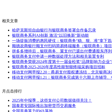
相关文章
哈萨克斯坦自由银行与银联商务签署合作备忘录
银联商务系列AI创新 激活“以旧换新”新动能
一场提振消费的惠民硬仗：银联商务“稳、狠、准”拿下首
顺德农商银行顺支付扫码简易终端服务（银联商务）项目
拼多多增持后，银联商务、翼支付已退出付费通股东序列
银联商务支付申请一种数据处理方法和相关装置专利
银联商务荣获2024年度第十一届金松奖“品牌影响力企业
银联商务2025-2026年度高性能智能终端采购项目招标
移动支付网早报2.20：甬易支付股权遭冻结，北京银商
移动支付网早报1.21：银联商务完成第十六期上市辅导
月点击排行
2025年中报季，这些支付公司数据值得关注！
国泰君安国际推出加密货币交易服务
全国首单算力RWA落地