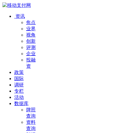
资讯
焦点
业界
视角
创新
评测
企业
投融
资
政策
国际
调研
专栏
活动
数据库
牌照
查询
资料
查询