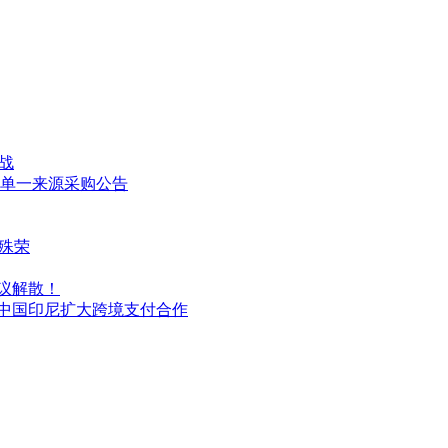
战
单一来源采购公告
”殊荣
决议解散！
、中国印尼扩大跨境支付合作