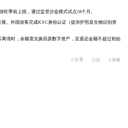
计于旅游旺季前上线，通过监管沙盒模式试点18个月。
发展。外国游客完成KYC身份认证（提供护照及生物识别资
游客离境时，余额需兑换回原数字资产，且退还金额不超过初始
分享


(

)

收藏