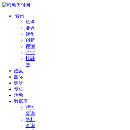
资讯
焦点
业界
视角
创新
评测
企业
投融
资
政策
国际
调研
专栏
活动
数据库
牌照
查询
资料
查询