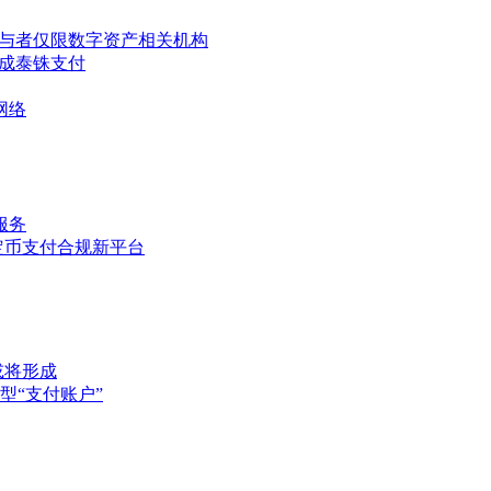
目，参与者仅限数字资产相关机构
兑换成泰铢支付
网络
服务
入稳定币支付合规新平台
或将形成
型“支付账户”