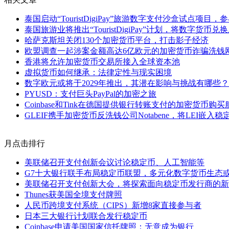
泰国启动“TouristDigiPay”旅游数字支付沙盒试点项
泰国旅游业将推出“TouristDigiPay”计划，将数字货币
哈萨克斯坦关闭130个加密货币平台，打击影子经济
欧盟调查一起涉案金额高达6亿欧元的加密货币诈骗洗钱
香港将允许加密货币交易所接入全球资本池
虚拟货币如何继承：法律定性与现实困境
数字欧元或将于2029年推出，其潜在影响与挑战有哪些？
PYUSD：支付巨头PayPal的加密之旅
Coinbase和Tink在德国提供银行转账支付的加密货币购买
GLEIF携手加密货币反洗钱公司Notabene，将LEI嵌
月点击排行
美联储召开支付创新会议讨论稳定币、人工智能等
G7十大银行联手布局稳定币联盟，多元化数字货币生态
美联储召开支付创新大会，将探索面向稳定币发行商的新
Thunes获美国全境支付牌照
人民币跨境支付系统（CIPS）新增8家直接参与者
日本三大银行计划联合发行稳定币
Coinbase申请美国国家信托牌照：无意成为银行