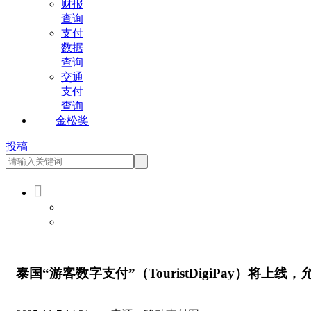
财报
查询
支付
数据
查询
交通
支付
查询
金松奖
投稿

会员登录
会员注册
泰国“游客数字支付”（TouristDigiPay）将上