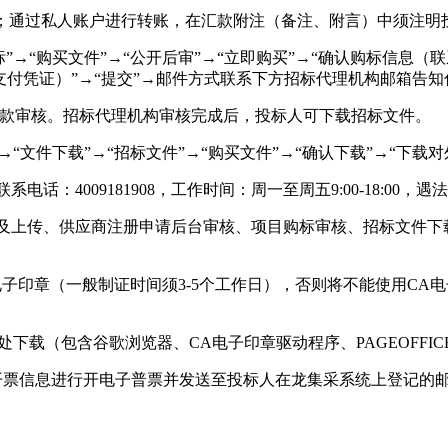
”；通过私人账户进行转账，在汇款附注（备注、附言）中须注明
标”→“购买文件”→“公开后审”→“立即购买”→“确认购标信
付凭证）”→“提交”→邮件方式联系下方招标代理机构邮箱告
上付款审核。招标代理机构审核完成后，投标人可下载招标文件。
→“文件下载”→“招标文件”→“购买文件”→“确认下载”→“下载对
话：4009181908，工作时间：周一至周五9:00-18:00，
备及上传、供应商注册申请后台审核、项目购标审核、招标文件
电子印章（一般制证时间须3-5个工作日），否则将不能使用CA
处下载（包含谷歌浏览器、CA电子印章驱动程序、PAGEOFFI
开票信息进行开电子普票并发送至投标人在龙集采系统上登记的