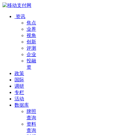
资讯
焦点
业界
视角
创新
评测
企业
投融
资
政策
国际
调研
专栏
活动
数据库
牌照
查询
资料
查询