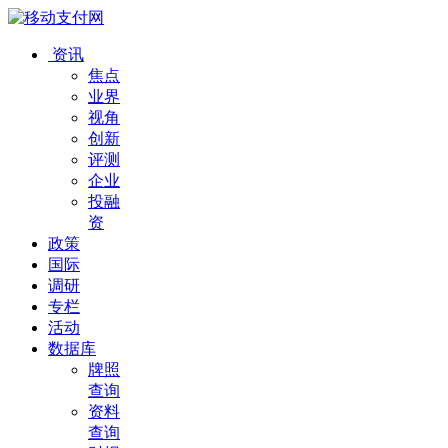
资讯
焦点
业界
视角
创新
评测
企业
投融
资
政策
国际
调研
专栏
活动
数据库
牌照
查询
资料
查询