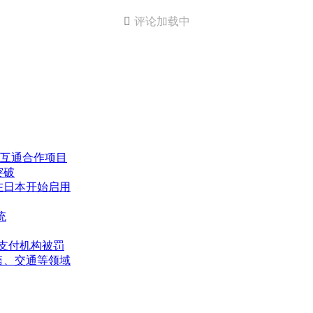

评论加载中
互通合作项目
突破
月在日本开始启用
统
两支付机构被罚
售、交通等领域