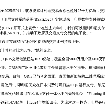
，截至2025年9月，该系统累计处理交易金额已超过25千万亿盾，交
成果体现了自《印尼支付系统蓝图(BSPI)2025》实施以来，印尼数字
年全国金融科技月(BFN)”开幕式上表示：“在过去六年中，我们可以看
支付标准(SNAP)，并推动了政府及交通支付交易的电子化。”
通过实施SNAP标准所促成的交易比例持续上升。
额计算的占比为83%。”她补充道。
年9月，QRIS交易笔数已达103.3亿笔，覆盖全国5800万用户及4100
企业。QRIS的广泛应用也带动了金融普惠水平的提升。根据国家社会经
可进行跨境交易。目前，QRIS已与马来西亚、泰国和新加坡的二维码系
限“出境使用”，即印尼民众在日本消费时可扫描JPQR进行支付。
次凸显印尼在区域境支付一体化中的先锋地位。”Filianingsi
达到1473亿笔，比2024年增长四倍。为应对这一趋势，印尼央行正根