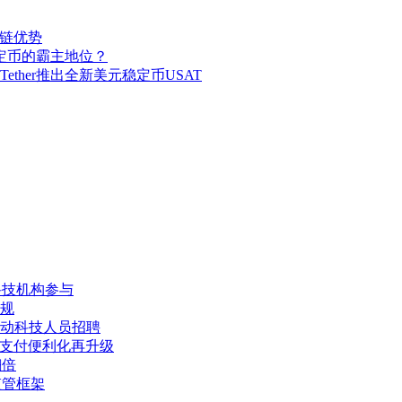
块链优势
稳定币的霸主地位？
her推出全新美元稳定币USAT
与科技机构参与
合规
动科技人员招聘
 支付便利化再升级
翻倍
监管框架