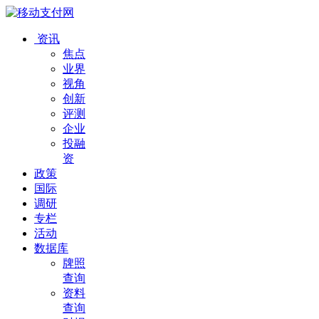
资讯
焦点
业界
视角
创新
评测
企业
投融
资
政策
国际
调研
专栏
活动
数据库
牌照
查询
资料
查询