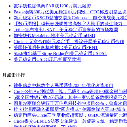
数字钱包提供商ZAR获1290万美元融资
Paxos误铸300万亿美元稳定币后销毁，CEO称透明是区
新元稳定币XSGD登陆交易所Coinbase，能否挑战美元
【数币周报】穆长春强调要提高数字人民币的派生能力，Tet
Tether宣布推出USAT，美元稳定币迎来新的市场格局
加密钱包MetaMask推出美元稳定币mUSD
Circle：无意合作韩元稳定币，提议开展美元稳定币合作
美国怀俄明州多机构推出美元稳定币FRNT
Slash推出基于Stripe Bridge的美元稳定币USDSL
美元稳定币USDG现已扩展至欧洲
月点击排行
神州信息中标数字人民币系统2025年优化改造项目
Circle公链Arc测试网上线，已吸引Visa等超100家金融
5家全国性银行收2亿罚单，其中一家涉监管数据报送不
四川农商联合银行千万信息科技外包项目公布，曾多次启
拉卡拉深度融入银联新“四方模式” 创新终端点亮30+城市
稳定币巨头Circle三季度业绩超预期，USDC流通量同比
Circle提交GENIUS法案实施建议，敦促建立统一稳定币