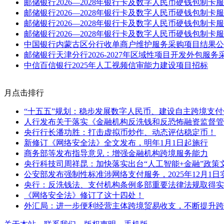
邮储银行2026—2028年银行卡及数字人民币硬钱包制
邮储银行2026—2028年银行卡及数字人民币硬钱包制
邮储银行2026—2028年银行卡及数字人民币硬钱包制
邮储银行2026—2028年银行卡及数字人民币硬钱包制
中国银行内蒙古区分行收单商户维护服务采购项目结果公
邮储银行天津分行2026-2027年区域性项目开发外包服
中信百信银行2025年人工视频信审能力建设项目招标
月点击排行
“十五五”规划：稳步发展数字人民币、建设自主跨境支付
人行发布关于落实《金融机构反洗钱和反恐怖融资监督管
央行行长潘功胜：打击虚拟币炒作、动态评估稳定币！
新修订《网络安全法》全文发布，明年1月1日起施行
商务部等发布指导意见：增强金融机构跨境服务能力
央行科技司周祥昆：加快落实出台“人工智能+金融”政策
公安部发布强制性标准涉网络支付服务，2025年12月1日
央行：反洗钱法、支付机构条例多部重要法律法规取得实
《网络安全法》修订了这十四处！
外汇局：进一步便利经营主体跨境贸易收支，不断提升跨