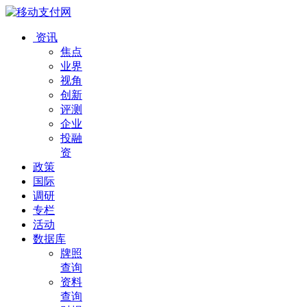
资讯
焦点
业界
视角
创新
评测
企业
投融
资
政策
国际
调研
专栏
活动
数据库
牌照
查询
资料
查询