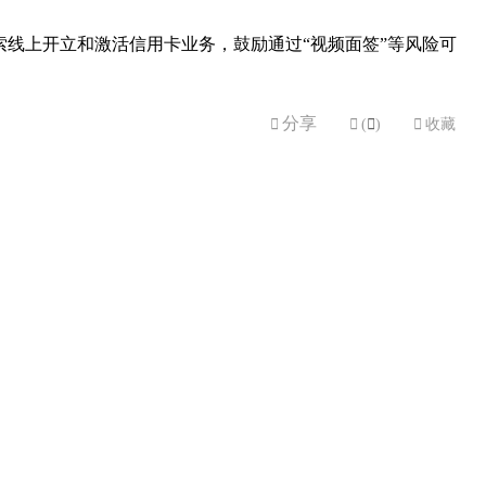
索线上开立和激活信用卡业务，鼓励通过“视频面签”等风险可
分享


(

)

收藏