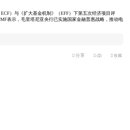
CF）与《扩大基金机制》（EFF）下第五次经济项目评
IMF表示，毛里塔尼亚央行已实施国家金融普惠战略，推动电
分享


(

)

收藏