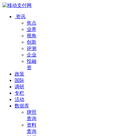
资讯
焦点
业界
视角
创新
评测
企业
投融
资
政策
国际
调研
专栏
活动
数据库
牌照
查询
资料
查询