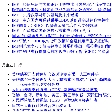
IMF：验证凭证与零知识证明等技术可缓解稳定币潜在风
IMF副总裁李波：稳定币或成为非常高效的支付手段 各
IMF：央行数字货币的进展及未来考虑
IMF：中东国家可通过采用CBDC以促进金融包容性并推
IMF调查：CBDC可以提高金融包容性和支付效率
IMF：百多成员国正发展和探索央行数字货币
国际货币基金组织（IMF）正在开发全球央行数字货币平
IMF李波：CBDC或对货币政策和金融稳定产生深远影响
IMF副总裁李波：解决跨境支付系列挑战，需公共部门
IMF向约旦央行提供实施零售央行数字货币CBDC的建议
月点击排行
美联储召开支付创新会议讨论稳定币、人工智能等
美联储召开支付创新大会，将探索面向稳定币发行商的新
Thunes获美国全境支付牌照
人民币跨境支付系统（CIPS）新增8家直接参与者
香港、台湾、新加坡、美国、英国等制裁一家跨国诈骗集团
人民币跨境支付系统（CIPS）新增3家直接参与者
日本三大银行计划联合发行稳定币
乌兹别克斯坦国家支付系统Humo接入支付宝