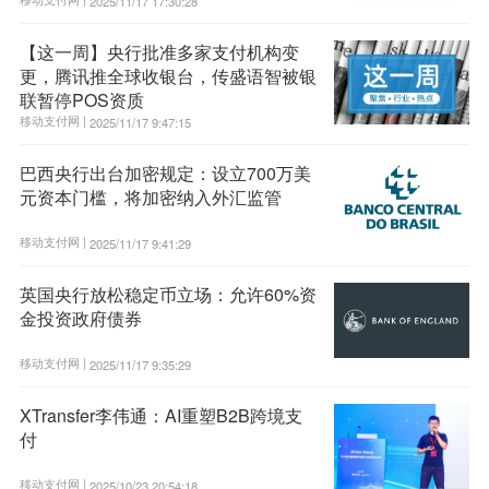
2025/11/17 17:30:28
【这一周】央行批准多家支付机构变
更，腾讯推全球收银台，传盛语智被银
联暂停POS资质
移动支付网 |
2025/11/17 9:47:15
巴西央行出台加密规定：设立700万美
元资本门槛，将加密纳入外汇监管
移动支付网 |
2025/11/17 9:41:29
英国央行放松稳定币立场：允许60%资
金投资政府债券
移动支付网 |
2025/11/17 9:35:29
XTransfer李伟通：AI重塑B2B跨境支
付
移动支付网 |
2025/10/23 20:54:18