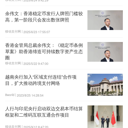
余伟文：香港稳定币发行人牌照门槛较
高，第一阶段只会发出数张牌照
移动支付网 |
2025/6/23 17:55:07
香港金管局总裁余伟文：《稳定币条例
草案》助香港缔造可持续数字资产生态
圈
移动支付网 |
2025/5/22 9:47:00
越南央行加入“区域支付连结”合作项
目，扩大推动跨境支付网络
8world |
2023/8/25 14:28:54
人行与印尼央行启动双边交易本币结算
框架和二维码互联互通合作项目
移动支付网 |
2025/9/12 8:47:20