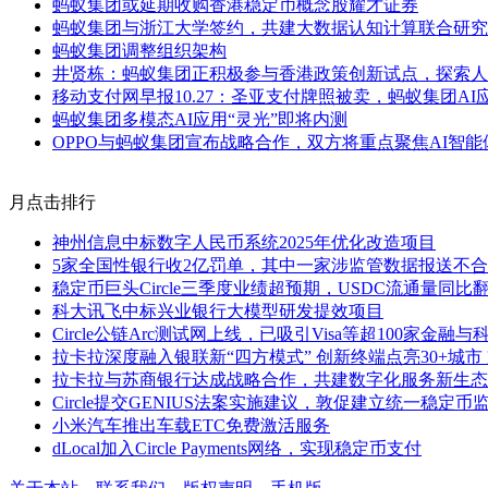
蚂蚁集团或延期收购香港稳定币概念股耀才证券
蚂蚁集团与浙江大学签约，共建大数据认知计算联合研究
蚂蚁集团调整组织架构
井贤栋：蚂蚁集团正积极参与香港政策创新试点，探索人
移动支付网早报10.27：圣亚支付牌照被卖，蚂蚁集团AI
蚂蚁集团多模态AI应用“灵光”即将内测
OPPO与蚂蚁集团宣布战略合作，双方将重点聚焦AI智能
月点击排行
神州信息中标数字人民币系统2025年优化改造项目
5家全国性银行收2亿罚单，其中一家涉监管数据报送不
稳定币巨头Circle三季度业绩超预期，USDC流通量同比
科大讯飞中标兴业银行大模型研发提效项目
Circle公链Arc测试网上线，已吸引Visa等超100家金融
拉卡拉深度融入银联新“四方模式” 创新终端点亮30+城市
拉卡拉与苏商银行达成战略合作，共建数字化服务新生态
Circle提交GENIUS法案实施建议，敦促建立统一稳定币
小米汽车推出车载ETC免费激活服务
dLocal加入Circle Payments网络，实现稳定币支付