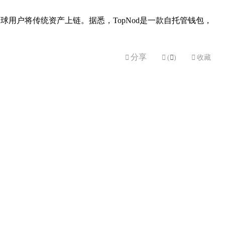
助全球用户将传统资产上链。据悉，TopNod是一款自托管钱包，
分享


(

)

收藏