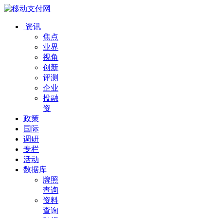
资讯
焦点
业界
视角
创新
评测
企业
投融
资
政策
国际
调研
专栏
活动
数据库
牌照
查询
资料
查询