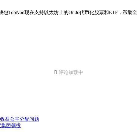
钱包TopNod现在支持以太坊上的Ondo代币化股票和ETF，帮

评论加载中
收益公平分配问题
蚁集团领投