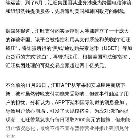
续运营。到了5月，汇旺集团因其业务涉嫌为跨国电信诈骗
和组织洗钱提供服务，先后遭到美国和韩国政府的制裁。
据媒体报道，汇旺支付的实际控制人涉嫌建立了一个庞大
的诈骗帝国。该平台被指控利用其支付系统和关联的“汇旺
钱庄”，将诈骗所得的“黑钱”通过购买泰达币（USDT）等加
密货币的方式“洗白”，再转为法币。根据美国司法部指控，
汇旺集团处理的可疑交易金额超过四十亿美元。
不久前的11月26日，汇旺APP从苹果和安卓应用商店下
架，彼时虽然转账支付功能未受影响，但这事件触发了用
户的担忧。分析认为，APP下架和国际制裁的消息叠加，
导致用户信心崩塌，引发了大规模挤兑。为应对汹涌的提
现潮，汇旺曾紧急执行每日限取2000美元的措施，但未能
阻止情况恶化，最终不得不宣布暂停营业并推出延期兑付
方案。