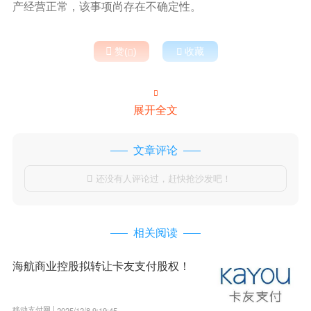
产经营正常，该事项尚存在不确定性。

赞(
)

收藏


展开全文
文章评论
还没有人评论过，赶快抢沙发吧！

相关阅读
海航商业控股拟转让卡友支付股权！
移动支付网 |
2025/12/8 9:19:45