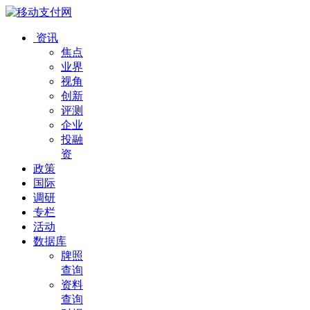
资讯
焦点
业界
视角
创新
评测
企业
投融
资
政策
国际
调研
专栏
活动
数据库
牌照
查询
资料
查询