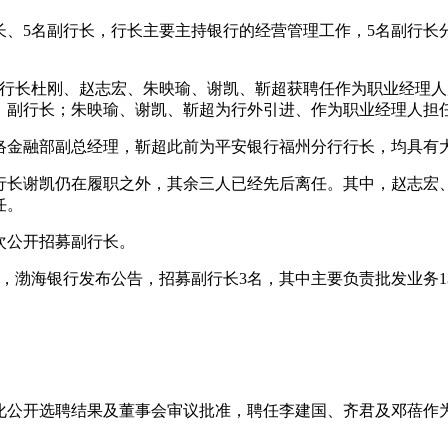
名行长、5名副行长，行长主要主持银行的经营管理工作，5名副行
副行长杜刚、赵志宏、朱映瑜、谢凯、靳超获聘任作为职业经理
、副行长；朱映瑜、谢凯、靳超为行外引进、作为职业经理人担
络金融部副总经理，靳超此前为平安银行福州分行行长，均具有
行长谢凯仍在履职之外，其余三人已经先后离任。其中，赵志宏
任。
次公开招募副行长。
当天，渤海银行发布公告，招募副行长3名，其中主要负责批发业
市场化公开选聘结果及董事会审议批准，聘任李建国、齐君及邓蓓作为