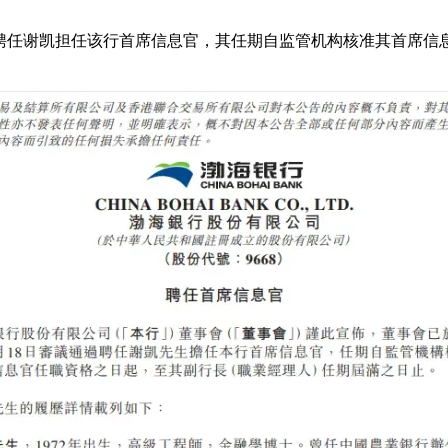
，聘任谢凯担任该行首席信息官，其任期自监管机构核准其首席