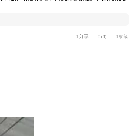
分享


(

)

收藏