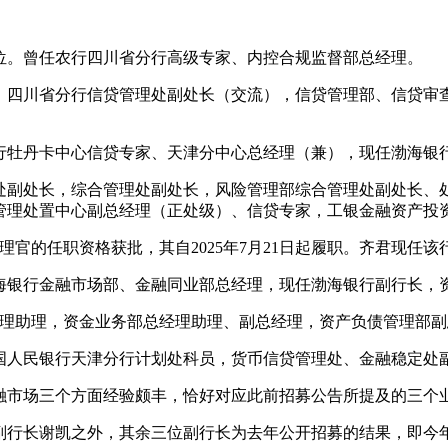
学位。曾任农行四川省分行高级专家、内控合规监督部总经理。
，四川省分行信贷管理处副处长（交流），信贷管理部、信贷审
工行牡丹卡中心信贷专家、天津分中心总经理（兼），现任渤海银
处副处长，综合管理处副处长，风险管理部综合管理处副处长、
管理处置中心副总经理（正处级）、信贷专家，工银金融资产投
理官的任职资格获批，其自2025年7月21日起履职。齐君现任
渤海银行金融市场部、金融同业部总经理，现任渤海银行副行长
总经理助理，资金业务部总经理助理、副总经理，资产负债管理部
国人民银行天津分行计划处科员，货币信贷管理处、金融稳定处
融市场三个方面经验颇丰，恰好对应此前招募公告所提及的三个
副行长谢凯之外，其余三位副行长为去年公开招募的结果，即今