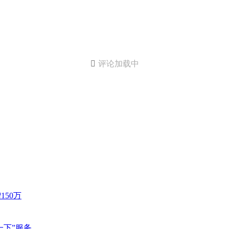

评论加载中
50万
一下”服务