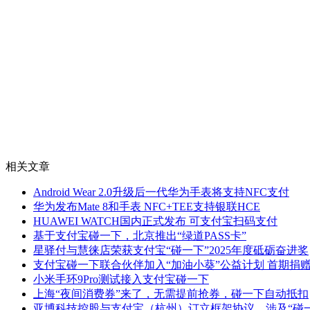
相关文章
Android Wear 2.0升级后一代华为手表将支持NFC支付
华为发布Mate 8和手表 NFC+TEE支持银联HCE
HUAWEI WATCH国内正式发布 可支付宝扫码支付
基于支付宝碰一下，北京推出“绿道PASS卡”
星驿付与慧徕店荣获支付宝“碰一下”2025年度砥砺奋进奖
支付宝碰一下联合伙伴加入“加油小葵”公益计划 首期捐赠1
小米手环9Pro测试接入支付宝碰一下
上海“夜间消费券”来了，无需提前抢券，碰一下自动抵扣
亚博科技控股与支付宝（杭州）订立框架协议，涉及“碰