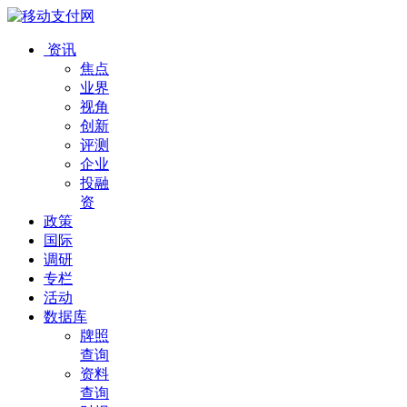
资讯
焦点
业界
视角
创新
评测
企业
投融
资
政策
国际
调研
专栏
活动
数据库
牌照
查询
资料
查询