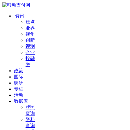
资讯
焦点
业界
视角
创新
评测
企业
投融
资
政策
国际
调研
专栏
活动
数据库
牌照
查询
资料
查询