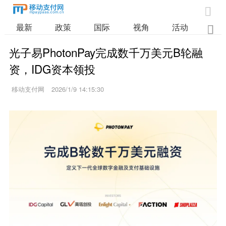

最新
政策
国际
视角
活动
业

光子易PhotonPay完成数千万美元B轮融
资，IDG资本领投
移动支付网
2026/1/9 14:15:30