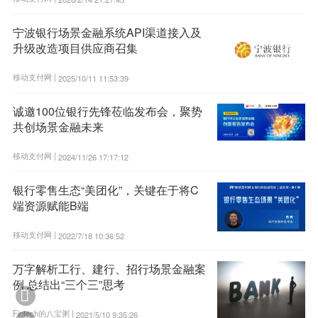
宁波银行场景金融系统API渠道接入及
升级改造项目供应商召集
移动支付网 |
2025/10/11 11:53:39
诚邀100位银行先锋莅临发布会，聚势
共创场景金融未来
移动支付网 |
2024/11/26 17:17:12
银行零售生态“美团化”，关键在于将C
端资源赋能B端
移动支付网 |
2022/7/18 10:36:52
万字解析工行、建行、招行场景金融案
例 总结出“三个三”思考

Fintech的八宝粥 |
2021/5/10 9:35:26