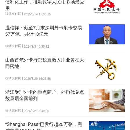
便利化工作，推动数字人民币多场景应
用
移动支付网 |
2025/8/14 17:33:15
温信祥：截至7月末深圳外卡刷卡交易
57万笔、共计13亿元
移动支付网 |
2024/9/3 10:35:12
山西首笔外卡行邮税直缴入库业务在大
同落地
移动支付网 |
2026/5/29 16:23:58
浙江受理外卡的重点商户、外币代兑点
数量居全国前列
移动支付网 |
2026/5/21 8:49:26
“Shanghai Pass”已发行超25万张，完