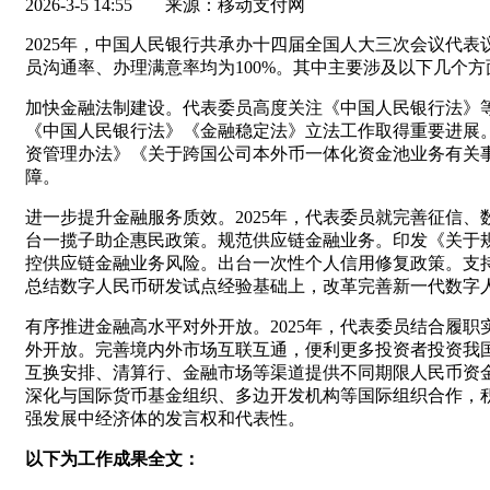
2026-3-5 14:55
来源：移动支付网
2025年，中国人民银行共承办十四届全国人大三次会议代表议
员沟通率、办理满意率均为100%。其中主要涉及以下几个方
加快金融法制建设。代表委员高度关注《中国人民银行法》
《中国人民银行法》《金融稳定法》立法工作取得重要进展
资管理办法》《关于跨国公司本外币一体化资金池业务有关
障。
进一步提升金融服务质效。2025年，代表委员就完善征信
台一揽子助企惠民政策。规范供应链金融业务。印发《关于
控供应链金融业务风险。出台一次性个人信用修复政策。支
总结数字人民币研发试点经验基础上，改革完善新一代数字
有序推进金融高水平对外开放。2025年，代表委员结合履
外开放。完善境内外市场互联互通，便利更多投资者投资我
互换安排、清算行、金融市场等渠道提供不同期限人民币资
深化与国际货币基金组织、多边开发机构等国际组织合作，
强发展中经济体的发言权和代表性。
以下为工作成果全文：