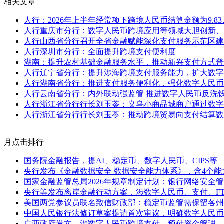
相关文章
人行：2026年上半年经常项下跨境人民币结算金额为9.8
人行重庆市分行：数字人民币跨境应用等领域大胆创新、
人行山西省分行召开全省金融赋能深化支付服务示范区建
人行深圳市分行：全面提升跨境支付便利度
湖南：提升农村基础金融服务水平，推动新兴支付方式普
人行辽宁省分行：提升涉海跨境支付服务能力，扩大数字
人行湖南省分行：推进支付服务便利化，强化数字人民币
人行云南省分行：内外联动强监管 推进数字人民币反洗
人行浙江省分行行长刘玉苓：义乌小商品城商户通过数字
人行浙江省分行行长刘玉苓：推动跨境贸易向支付结算数
月点击排行
国务院金融报告，提AI、稳定币、数字人民币、CIPS等
央行发布《金融数据安全 数据安全能力体系》，含4个能
国家金融监管总局2026年规章制定计划：银行网络安全
央行等发布离岸金融行动方案，涉数字人民币、支付、F
美国两党参议员联名致信财政部：稳定币监管需保留各州
中国人民银行法修订草案提请首次审议，明确数字人民币
广西政府发文，涉数字人民币跨境支付、预付资金管理、