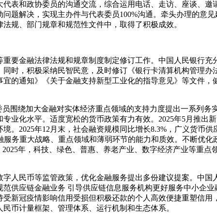
大代表和政协委员的沟通交流，综合运用电话、走访、座谈、邀
问题解决，实现主办件与代表委员100%沟通。牵头办理的意见
律法规、部门规章和规范性文件中，取得了积极成效。
等重要金融法律法规和规章制度制定修订工作。中国人民银行充
。同时，积极采纳民智民意，及时修订《银行卡清算机构管理办
事宜的通知》《关于金融支持新型工业化的指导意见》等文件，
代表委员围绕加大金融对实体经济重点领域的支持力度提出一系列
专业化水平。适度宽松的货币政策有力有效。2025年5月推出
025年12月末，社会融资规模同比增长8.3%，广义货币供应量
金融服务重大战略、重点领域和薄弱环节的能力和质效。不断优
。2025年，科技、绿色、普惠、养老产业、数字经济产业等重
、数字人民币等监管政策，优化金融服务提出多份建议提案。中
规范供应链金融业务 引导供应链信息服务机构更好服务中小企业
持受新冠疫情影响信用受损但积极还款的个人高效便捷重塑信用
人民币计量框架、管理体系、运行机制和生态体系。