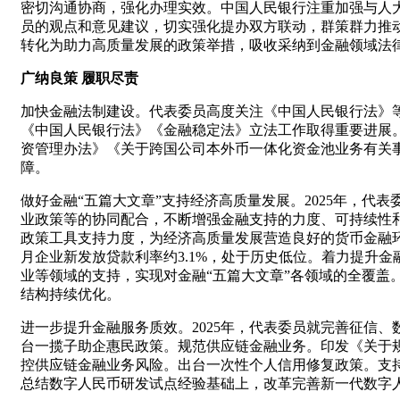
密切沟通协商，强化办理实效。中国人民银行注重加强与人
员的观点和意见建议，切实强化提办双方联动，群策群力推动
转化为助力高质量发展的政策举措，吸收采纳到金融领域法
广纳良策 履职尽责
加快金融法制建设。代表委员高度关注《中国人民银行法》
《中国人民银行法》《金融稳定法》立法工作取得重要进展
资管理办法》《关于跨国公司本外币一体化资金池业务有关
障。
做好金融“五篇大文章”支持经济高质量发展。2025年，
业政策等的协同配合，不断增强金融支持的力度、可持续性和
政策工具支持力度，为经济高质量发展营造良好的货币金融环境。2
月企业新发放贷款利率约3.1%，处于历史低位。着力提升
业等领域的支持，实现对金融“五篇大文章”各领域的全覆盖
结构持续优化。
进一步提升金融服务质效。2025年，代表委员就完善征信
台一揽子助企惠民政策。规范供应链金融业务。印发《关于
控供应链金融业务风险。出台一次性个人信用修复政策。支
总结数字人民币研发试点经验基础上，改革完善新一代数字