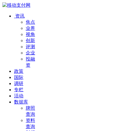
资讯
焦点
业界
视角
创新
评测
企业
投融
资
政策
国际
调研
专栏
活动
数据库
牌照
查询
资料
查询