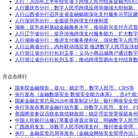
人行：2026年上半年经常项下跨境人民币结算金额为9.8
人行重庆市分行：数字人民币跨境应用等领域大胆创新、
人行山西省分行召开全省金融赋能深化支付服务示范区建
人行深圳市分行：全面提升跨境支付便利度
湖南：提升农村基础金融服务水平，推动新兴支付方式普
人行辽宁省分行：提升涉海跨境支付服务能力，扩大数字
人行湖南省分行：推进支付服务便利化，强化数字人民币
人行云南省分行：内外联动强监管 推进数字人民币反洗
人行浙江省分行行长刘玉苓：义乌小商品城商户通过数字
人行浙江省分行行长刘玉苓：推动跨境贸易向支付结算数
月点击排行
国务院金融报告，提AI、稳定币、数字人民币、CIPS等
央行发布《金融数据安全 数据安全能力体系》，含4个能
国家金融监管总局2026年规章制定计划：银行网络安全
央行等发布离岸金融行动方案，涉数字人民币、支付、F
美国两党参议员联名致信财政部：稳定币监管需保留各州
中国人民银行法修订草案提请首次审议，明确数字人民币
广西政府发文，涉数字人民币跨境支付、预付资金管理、
央行、金融监管总局等发布《金融业网络安全管理办法》