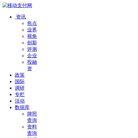
资讯
焦点
业界
视角
创新
评测
企业
投融
资
政策
国际
调研
专栏
活动
数据库
牌照
查询
资料
查询