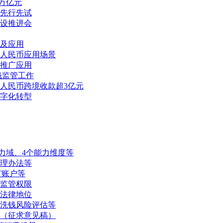
3万亿元
先行先试
设推进会
及应用
人民币应用场景
推广应用
钱监管工作
人民币跨境收款超3亿元
字化转型
力域、4个能力维度等
管理办法等
T账户等
监管权限
法律地位
洗钱风险评估等
（征求意见稿）