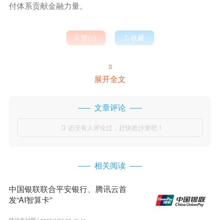
付体系贡献金融力量。

赞(
)

收藏


展开全文
文章评论
还没有人评论过，赶快抢沙发吧！

相关阅读
中国银联联合平安银行、腾讯云首
发“AI智算卡”
移动支付网 |