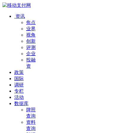
资讯
焦点
业界
视角
创新
评测
企业
投融
资
政策
国际
调研
专栏
活动
数据库
牌照
查询
资料
查询