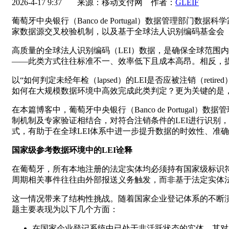
2026-4-17 9:37
来源：移动支付网 作者：
GLEIF
葡萄牙中央银行（Banco de Portugal）数据管理部门
家数据源交叉校验机制，以及基于全球法人识别编码基金会（GLEIF
高质量的全球法人识别编码（LEI）数据，是确保全球范围内各
——此类方式往往标准不一、效率低下且成本高昂。相反，
以“如何判定未经年检（lapsed）的LEI是否应被注销（ret
如何在大规模数据环境中高效完成此类判定？更为关键的是
在本篇博客中，葡萄牙中央银行（Banco de Portugal）
制机制及专家验证相结合，对符合注销条件的LEI进行识别
式，有助于在全球LEI体系中进一步提升数据的时效性、准
国家级参考数据环境中的LEI诠释
在葡萄牙，所有本地注册的法定实体均必须持有国家级标识符
周期相关事件往往由外部报送义务触发，而非基于法定实体
这一情况带来了结构性挑战。随着国家企业登记体系的不断演
题主要表现为以下几个方面：
在国家企业登记系统中已处于非活跃状态的实体，其对应的L