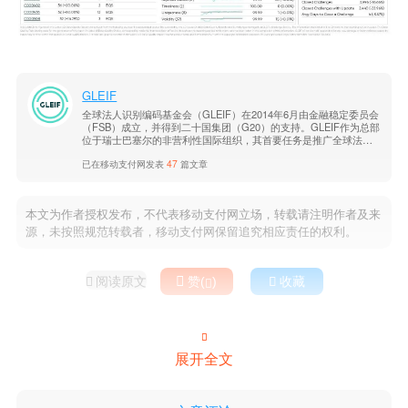
GLEIF
全球法人识别编码基金会（GLEIF）在2014年6月由金融稳定委员会
（FSB）成立，并得到二十国集团（G20）的支持。GLEIF作为总部
位于瑞士巴塞尔的非营利性国际组织，其首要任务是推广全球法人
识别编码（LEI）及其加密可验证的数字版，即可验证LEI（vLEI）
已在移动支付网发表
47
篇文章
的运用。
本文为作者授权发布，不代表移动支付网立场，转载请注明作者及来
源，未按照规范转载者，移动支付网保留追究相应责任的权利。
阅读原文

赞(
)

收藏



展开全文