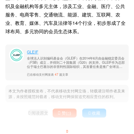
织及金融机构等多元主体，涉及工业、金融、医疗、公共
服务、电商零售、交通物流、能源、建筑、互联网、农
业、教育、媒体、汽车及法律等14个行业，初步形成了全
球布局、多元协同的会员生态体系。
GLEIF
全球法人识别编码基金会（GLEIF）在2014年6月由金融稳定委员会
（FSB）成立，并得到二十国集团（G20）的支持。GLEIF作为总部
位于瑞士巴塞尔的非营利性国际组织，其首要任务是推广全球法人
识别编码（LEI）及其加密可验证的数字版，即可验证LEI（vLEI）
已在移动支付网发表
47
篇文章
的运用。
本文为作者授权发布，不代表移动支付网立场，转载请注明作者及来
源，未按照规范转载者，移动支付网保留追究相应责任的权利。
阅读原文

赞(
)

收藏


