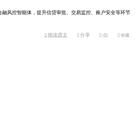
金融风控智能体，提升信贷审批、交易监控、账户安全等环节
阅读原文
分享



(

)

收藏