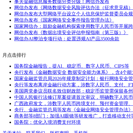
事关金融信息服务数据分类分级！网信办发布
网信办发布《网络数据安全风险评估办法（征求意见稿）
网信办发布大型网络平台设立个人信息保护监督委员会规
网信办发布《国家网络安全事件报告管理办法》
国家网信办：鼓励金融机构探索使用数字人民币等开展跨
网信办发布《数据出境安全评估申报指南（第三版）》
网信办AI整治专项行动：处置违规AI产品3500余款
月点击排行
国务院金融报告，提AI、稳定币、数字人民币、CIPS等
央行发布《金融数据安全 数据安全能力体系》，含4个能
国家金融监管总局2026年规章制定计划：银行网络安全
央行等发布离岸金融行动方案，涉数字人民币、支付、F
美国两党参议员联名致信财政部：稳定币监管需保留各州
中国人民银行法修订草案提请首次审议，明确数字人民币
广西政府发文，涉数字人民币跨境支付、预付资金管理、
央行、金融监管总局等发布《金融业网络安全管理办法》
商务部等8部门：加强AI眼镜等研发推广，打造移动支付
国务院：优化入境消费支付环境