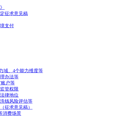
》
定征求意见稿
境支付
力域、4个能力维度等
管理办法等
T账户等
监管权限
法律地位
洗钱风险评估等
（征求意见稿）
等消费场景