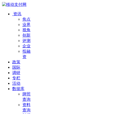
资讯
焦点
业界
视角
创新
评测
企业
投融
资
政策
国际
调研
专栏
活动
数据库
牌照
查询
资料
查询