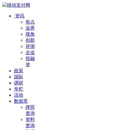
资讯
焦点
业界
视角
创新
评测
企业
投融
资
政策
国际
调研
专栏
活动
数据库
牌照
查询
资料
查询