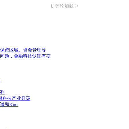

评论加载中
保跨区域、资金管理等
问题，金融科技认证有变
局
列
约旦金融科技产业升级
和Kimi