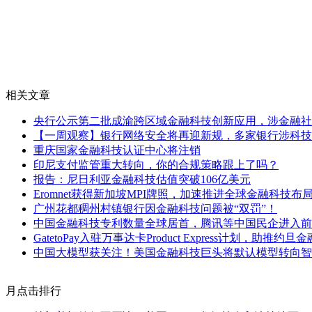
相关文章
央行公示第二批成渝跨区域金融科技创新应用，涉金融社
【一周观察】银行网络安全将再迎新规，多家银行涉科技
重庆国家金融科技认证中心将注销
印尼支付监管重大转向，你的合规策略跟上了吗？
报告：尼日利亚金融科技估值突破106亿美元
Eromnet获得新加坡MPI牌照，加速推进全球金融科技布
广州花都稠州村镇银行因金融科技问题被“双罚”！
中国金融科技专利数量全球居首，腾讯等中国民企进入前
GatetoPay入驻万事达卡Product Express计划，助推
中国大模型获关注！美国金融科技巨头将默认模型转向智谱
月点击排行