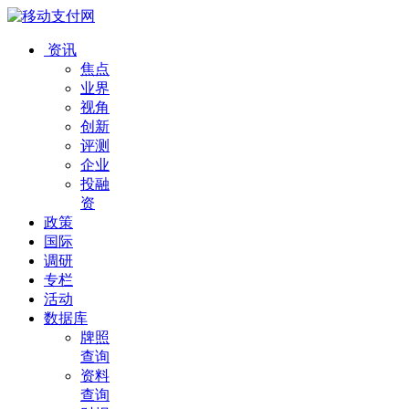
资讯
焦点
业界
视角
创新
评测
企业
投融
资
政策
国际
调研
专栏
活动
数据库
牌照
查询
资料
查询