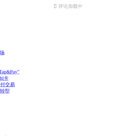

评论加载中
市场
p&Pay”
l卡
支付交易
转型