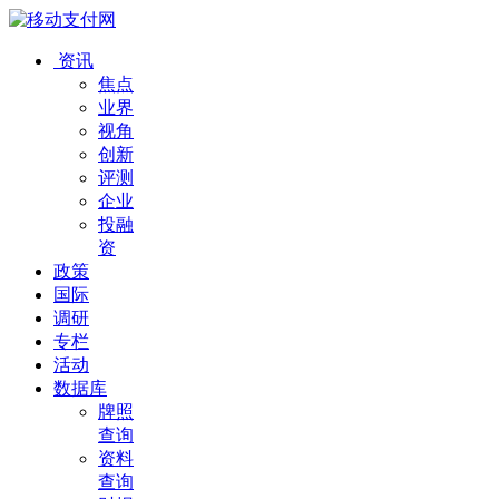
资讯
焦点
业界
视角
创新
评测
企业
投融
资
政策
国际
调研
专栏
活动
数据库
牌照
查询
资料
查询