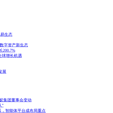
交易生态
规数字资产新生态
00.7%
全球增长机遇
发展
蚂蚁集团董事会变动
”
务器，智能体平台成布局重点