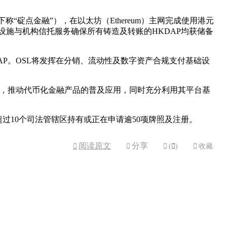
“碇点金融”），在以太坊（Ethereum）主网完成使用港元
基础设施与机构信托服务确保所有铸造及转账的HKDAP均获储备
AP。OSL将发挥在分销、流动性及数字资产合规支付基础设
案，推动代币化金融产品的普及应用，同时充分利用其平台基
超过10个司法管辖区持有或正在申请逾50项牌照及注册。
阅读原文
分享



(

)

收藏