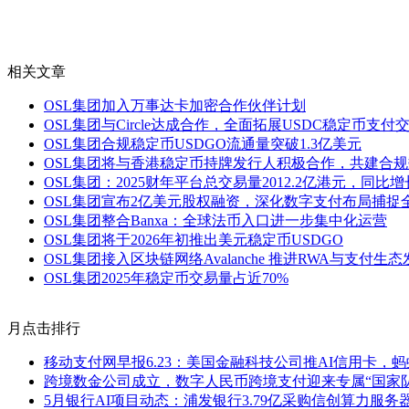
相关文章
OSL集团加入万事达卡加密合作伙伴计划
OSL集团与Circle达成合作，全面拓展USDC稳定币支付
OSL集团合规稳定币USDGO流通量突破1.3亿美元
OSL集团将与香港稳定币持牌发行人积极合作，共建合
OSL集团：2025财年平台总交易量2012.2亿港元，同比增长2
OSL集团宣布2亿美元股权融资，深化数字支付布局捕捉
OSL集团整合Banxa：全球法币入口进一步集中化运营
OSL集团将于2026年初推出美元稳定币USDGO
OSL集团接入区块链网络Avalanche 推进RWA与支付生态
OSL集团2025年稳定币交易量占近70%
月点击排行
移动支付网早报6.23：美国金融科技公司推AI信用卡，
跨境数金公司成立，数字人民币跨境支付迎来专属“国家队
5月银行AI项目动态：浦发银行3.79亿采购信创算力服