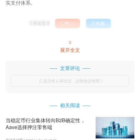
实支付体系。
阅读原文

赞(
)

收藏



展开全文
文章评论
还没有人评论过，赶快抢沙发吧！

相关阅读
当稳定币行业集体转向B2B确定性，
Aave选择押注零售端
移动支付网 |