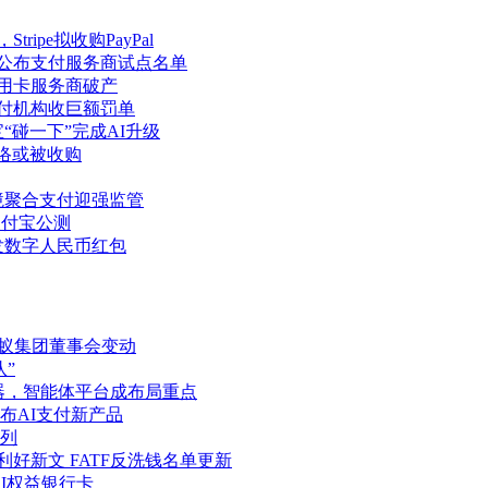
ipe拟收购PayPal
元公布支付服务商试点名单
信用卡服务商破产
支付机构收巨额罚单
“碰一下”完成AI升级
网络或被收购
境聚合支付迎强监管
支付宝公测
发数字人民币红包
蚂蚁集团董事会变动
”
务器，智能体平台成布局重点
布AI支付新产品
列
好新文 FATF反洗钱名单更新
AI权益银行卡