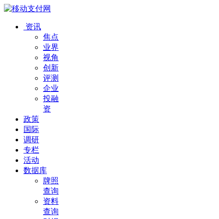
资讯
焦点
业界
视角
创新
评测
企业
投融
资
政策
国际
调研
专栏
活动
数据库
牌照
查询
资料
查询