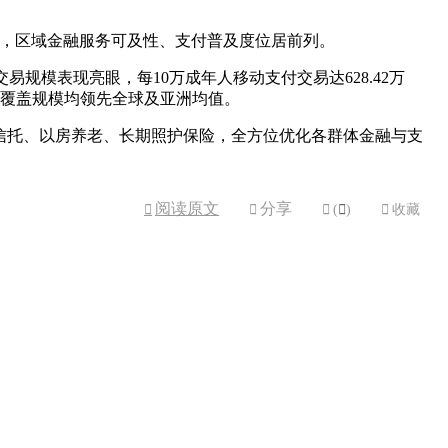
平，区域金融服务可及性、支付普及度位居前列。
规模表现亮眼，每10万成年人移动支付交易达628.42万
险覆盖规模均领先全球及亚洲均值。
信托、以房养老、长期照护保险，全方位优化各群体金融与支
阅读原文
分享



(

)

收藏