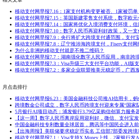
移动支付网早报7.16：1家支付机构变更被否、1家被罚单，Str
移动支付网早报7.15：英国新建零售支付系统，数字欧
移动支付网早报7.14：国家将优化入境消费支付环境，
移动支付网早报7.10：数字人民币再迎利好政策，又一
移动支付网早报7.9：央行将扩大跨境支付通范围，支付宝
移动支付网早报7.8：辽宁推涉海跨境支付，Fiserv支付
为什么非洲的移动支付就是不推二维码？
移动支付网早报7.7：湖南强化数字人民币应用，南非跨
移动支付网早报7.3：Visa升级三大支付平台功能，AI版
移动支付网早报7.2：多家企业联盟推美元稳定币，广西
月点击排行
移动支付网早报6.23：美国金融科技公司推AI信用卡，
跨境数金公司成立，数字人民币跨境支付迎来专属“国家队
5月银行AI项目动态：浦发银行3.79亿采购信创算力服
【这一周】数字人民币离岸应用迎利好，微信、支付宝发
中国金融科技专利数量全球居首，腾讯等中国民企进入前
【出海周报】美联储要求稳定币实名 工信部7部委发跨境利
移动支付网早报7.1：Visa支持X Money上线，2家银行发