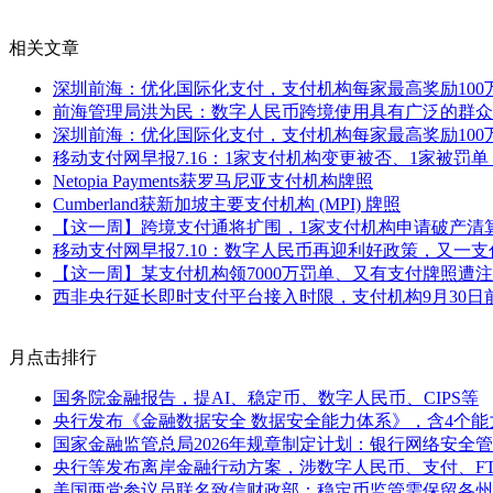
相关文章
深圳前海：优化国际化支付，支付机构每家最高奖励100
前海管理局洪为民：数字人民币跨境使用具有广泛的群众
深圳前海：优化国际化支付，支付机构每家最高奖励100
移动支付网早报7.16：1家支付机构变更被否、1家被罚单，Str
Netopia Payments获罗马尼亚支付机构牌照
Cumberland获新加坡主要支付机构 (MPI) 牌照
【这一周】跨境支付通将扩围，1家支付机构申请破产清算
移动支付网早报7.10：数字人民币再迎利好政策，又一
【这一周】某支付机构领7000万罚单、又有支付牌照遭注销、
西非央行延长即时支付平台接入时限，支付机构9月30日
月点击排行
国务院金融报告，提AI、稳定币、数字人民币、CIPS等
央行发布《金融数据安全 数据安全能力体系》，含4个能
国家金融监管总局2026年规章制定计划：银行网络安全
央行等发布离岸金融行动方案，涉数字人民币、支付、F
美国两党参议员联名致信财政部：稳定币监管需保留各州