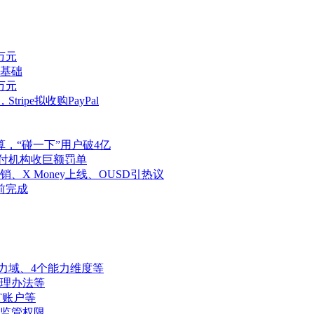
万元
基础
万元
ipe拟收购PayPal
，“碰一下”用户破4亿
支付机构收巨额罚单
X Money上线、OUSD引热议
前完成
力域、4个能力维度等
管理办法等
T账户等
监管权限