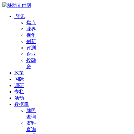
资讯
焦点
业界
视角
创新
评测
企业
投融
资
政策
国际
调研
专栏
活动
数据库
牌照
查询
资料
查询