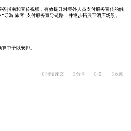
服务指南和宣传视频，有效提升对境外人员支付服务宣传的触
“导游-旅客”支付服务宣导链路，并逐步拓展至酒店场景。
预算中予以安排。
阅读原文
分享



(

)

收藏