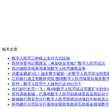
相关文章
数字人民币三种线上支付方式比较
苏州市委书记曹路宝：将加快全市推广数字人民币试点
四川德阳市税务局落地数字人民币缴税业务
涉案金额超1亿！福安警方破获一起数字人民币非法经营
江苏银行成立智数研究院 围绕数字人民币场景拓展及数
苏州：数字人民币个人钱包已达3003万个
央行副行长范一飞：将4地数字人民币试点范围扩大到全
苏州高铁新城：已落地数字人民币创新场景及应用近40个
邮储银行西安市分行数字人民币营销活动项目中标候选人
苏州建行示范区分行落地全国首笔政府互助基金领域数字