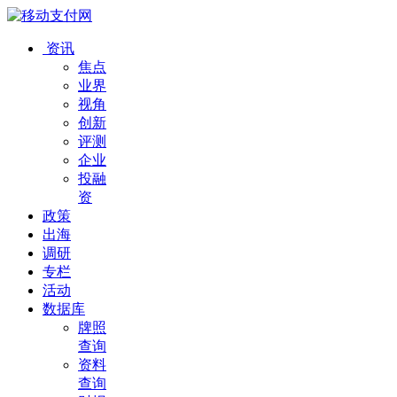
资讯
焦点
业界
视角
创新
评测
企业
投融
资
政策
出海
调研
专栏
活动
数据库
牌照
查询
资料
查询