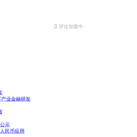

评论加载中
案
字产业金融研发
省
公示
人民币应用