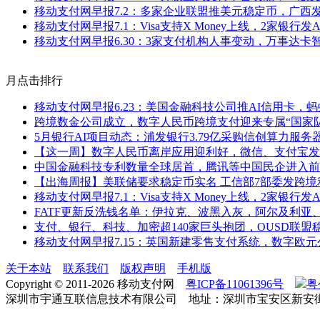
移动支付网早报7.2：多家企业联盟推美元稳定币，广西
移动支付网早报7.1：Visa支持X Money上线，2家银行发
移动支付网早报6.30：3家支付机构人事变动，万事达卡
月点击排行
移动支付网早报6.23：美国金融科技公司推AI信用卡，
跨境数金公司成立，数字人民币跨境支付迎来专属“国家队
5月银行AI项目动态：浦发银行3.79亿采购信创算力服
【这一周】数字人民币离岸应用迎利好，微信、支付宝发
中国金融科技专利数量全球居首，腾讯等中国民企进入前
【出海周报】美联储要求稳定币实名 工信部7部委发跨境利
移动支付网早报7.1：Visa支持X Money上线，2家银行发
FATF更新反洗钱名单：伊拉克、波黑入灰，阿尔及利亚
支付、银行、科技、加密超140家巨头抱团，OUSD联盟
移动支付网早报7.15：英国新建零售支付系统，数字欧
关于本站
联系我们
版权声明
手机版
Copyright © 2011-2026 移动支付网
粤ICP备11061396号
粤
深圳市宇通互联信息技术有限公司 地址：深圳市宝安区新安街道