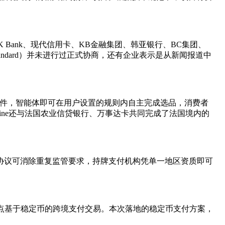
k、K Bank、现代信用卡、KB金融集团、韩亚银行、BC集团、
andard）并未进行过正式协商，还有企业表示是从新闻报道中
购物条件，智能体即可在用户设置的规则内自主完成选品，消费者
ldline还与法国农业信贷银行、万事达卡共同完成了法国境内的
该协议可消除重复监管要求，持牌支付机构凭单一地区资质即可
共和国试点基于稳定币的跨境支付交易。本次落地的稳定币支付方案，