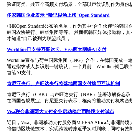
验证两类、共五个高频支付场景，全部以声纹识别作为身份
多家韩国企业表示 “稀里糊涂上榜”Open Standard
根据Open Standard公布的名单，作为其中“合作伙伴”的韩
韩国农协银行、韩华集团等等。 然而据韩国媒体报道称，其中不
才知道“自己被列为联盟成员”。
Worldline已支持万事达卡、Visa两大网络AI支付
Worldline宣布与荷兰国际集团（ING）合作，在德国
通过指纹或人脸识别一键确认。一个月前，Worldline就已
首笔AI支付。
肯尼亚央行、卢旺达央行将落地两国支付牌照互认机制
肯尼亚央行（CBK）与卢旺达央行（NBR）签署谅解备忘
在两国合规展业。肯尼亚央行表示，框架将推动支付机构合
Visa联合非洲两大支付企业启动稳定币跨境支付试点
近日，Visa、非洲移动支付服务商M-PESA Africa
将借助区块链技术，实现跨境转账近乎实时到账，同时有效