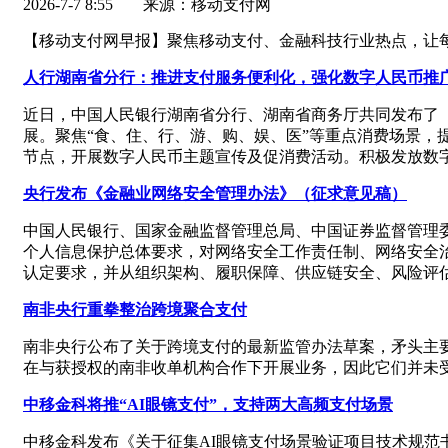
2026-7-7 8:55
来源：移动支付网
【移动支付网早报】聚焦移动支付、金融科技行业热点，让
人行湖南省分行：推进支付服务便利化，强化数字人民币推
近日，中国人民银行湖南省分行、湖南省商务厅共同发布了《
展。聚焦“食、住、行、游、购、娱、医”等重点消费场景
节点，开展数字人民币主题宣传及促消费活动。积极发放数
央行发布《金融业网络安全管理办法》（征求意见稿）
中国人民银行、国家金融监督管理总局、中国证券监督管理
个人信息保护总体要求，对网络安全工作责任制、网络安全
认定要求，并从组织架构、履职保障、供应链安全、风险评
南非央行重拳整治跨境聚合支付
南非央行公布了关于跨境支付的最新监管办法草案，矛头主
在与获授权的南非收单机构合作下开展业务，因此它们并未
中移金科将推“AI眼镜支付”，支持两大高频支付场景
中移金科发布《关于征集AI眼镜支付场景验证项目技术规范