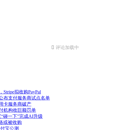

评论加载中
ipe拟收购PayPal
元公布支付服务商试点名单
信用卡服务商破产
支付机构收巨额罚单
“碰一下”完成AI升级
网络或被收购
支付宝公测