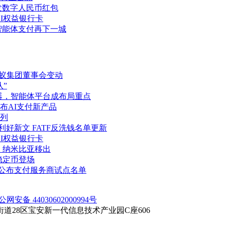
发数字人民币红包
AI权益银行卡
智能体支付再下一城
蚂蚁集团董事会变动
”
务器，智能体平台成布局重点
布AI支付新产品
列
好新文 FATF反洗钱名单更新
AI权益银行卡
、纳米比亚移出
稳定币登场
元公布支付服务商试点名单
公网安备 44030602000994号
28区宝安新一代信息技术产业园C座606