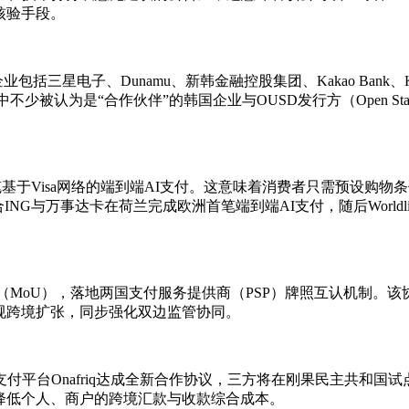
核验手段。
国企业包括三星电子、Dunamu、新韩金融控股集团、Kakao Ban
少被认为是“合作伙伴”的韩国企业与OUSD发行方（Open St
完成一笔基于Visa网络的端到端AI支付。这意味着消费者只需预设
联合ING与万事达卡在荷兰完成欧洲首笔端到端AI支付，随后Wor
录（MoU），落地两国支付服务提供商（PSP）牌照互认机制。
规跨境扩张，同步强化双边监管协同。
与非洲跨境支付平台Onafriq达成全新合作协议，三方将在刚果民主
降低个人、商户的跨境汇款与收款综合成本。