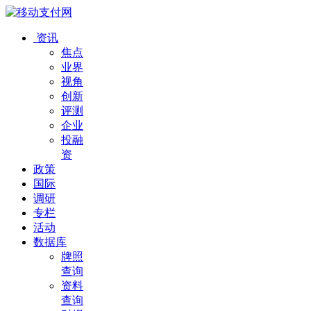
资讯
焦点
业界
视角
创新
评测
企业
投融
资
政策
国际
调研
专栏
活动
数据库
牌照
查询
资料
查询