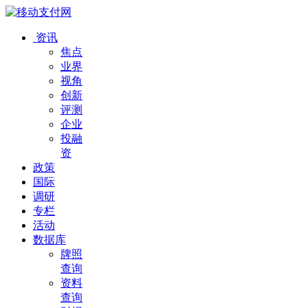
资讯
焦点
业界
视角
创新
评测
企业
投融
资
政策
国际
调研
专栏
活动
数据库
牌照
查询
资料
查询