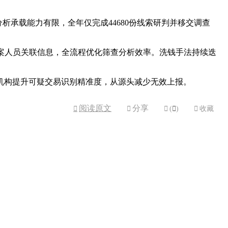
人工分析承载能力有限，全年仅完成44680份线索研判并移交调查
涉案人员关联信息，全流程优化筛查分析效率。洗钱手法持续迭
机构提升可疑交易识别精准度，从源头减少无效上报。
阅读原文
分享



(

)

收藏