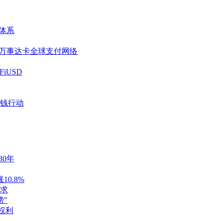
付体系
引入万事达卡全球支付网络
iUSD
洗钱行动
30年
0.8%
求
榜”
本权利