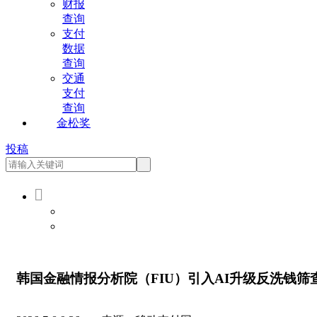
财报
查询
支付
数据
查询
交通
支付
查询
金松奖
投稿

会员登录
会员注册
韩国金融情报分析院（FIU）引入AI升级反洗钱筛