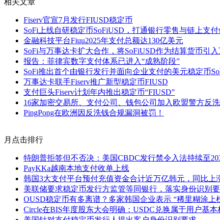
相关文章
Fiserv官宣7月发行FIUSD稳定币
SoFi上线自研稳定币SoFiUSD，打通银行零售与链上支
金融科技平台Fiuu2025年支付总额达130亿美元
SoFi与万事达卡扩大合作，将SoFiUSD作为结算货币
报告：菲律宾数字支付体系已进入“成熟阶段”
SoFi推出首个由银行发行并面向企业支付的美元稳定币SoF
万事达卡联手Fiserv推广新型稳定币FIUSD
支付巨头Fiserv计划年内推出稳定币“FIUSD”
16家加密交易所、支付公司、钱包公司加入欧盟警方反
PingPong在欧洲因反洗钱合规漏洞被罚！
月点击排行
特朗普拒签但不否决：美国CBDC发行禁令入法持续至20
PayKKa越南本地支付收单上线
韩国3大支付平台预付充值资金合计近万亿韩元，同比上涨1
美联储要求稳定币发行方监管等同银行，落实身份识别要
OUSD稳定币有多离谱？多家韩国企业表示 “稀里糊涂上
Circle在BIS年度股东大会明确：USDC兑换属于用户基
美国针对支付稳定币发行人提出客户身份识别要求