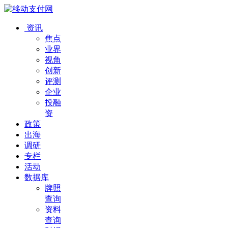
资讯
焦点
业界
视角
创新
评测
企业
投融
资
政策
出海
调研
专栏
活动
数据库
牌照
查询
资料
查询