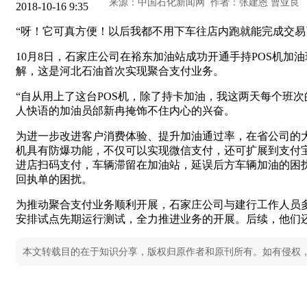
2018-10-16 9:35
“呀！它可真方便！以后我都不用下车往店内跑就能完成交易
10月8日，石家庄公司在裕东加油站成功开通手持POS机
解，这是河北石油首次实现聚合支付业务。
“自从用上了这台POS机，除了持卡加油，我这两天每个班
人快语的加油员邰新冉掩饰不住内心的兴奋。
为进一步改进客户消费体验、提升加油通过率，在省公司的大
机具有防爆功能，不仅可以实现微信支付，还可扩展到支付
进店扫码支付，车辆滞留在加油站，延误后方车辆加油的困
回执单的困扰。
为推动聚合支付业务顺利开展，石家庄公司与建行工作人员
安排试点先期运行测试，全力推进业务的开展。后续，他们
本文转载目的在于知识分享，版权归原作者和原刊所有。如有侵权