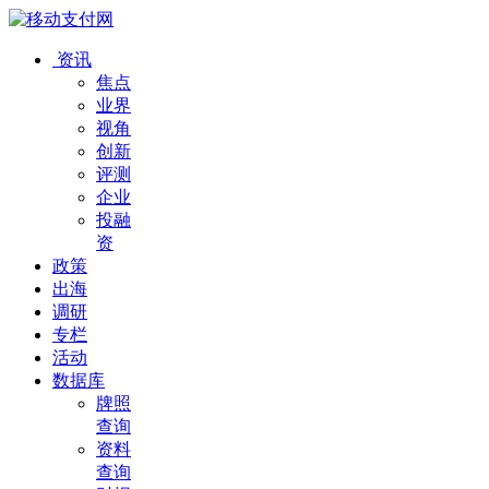
资讯
焦点
业界
视角
创新
评测
企业
投融
资
政策
出海
调研
专栏
活动
数据库
牌照
查询
资料
查询