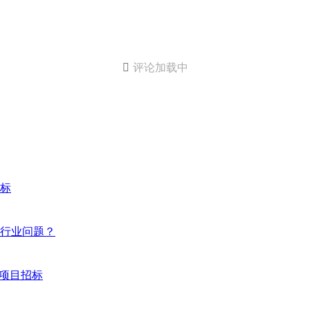

评论加载中
标
行业问题？
购项目招标