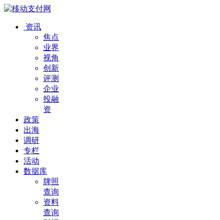
资讯
焦点
业界
视角
创新
评测
企业
投融
资
政策
出海
调研
专栏
活动
数据库
牌照
查询
资料
查询