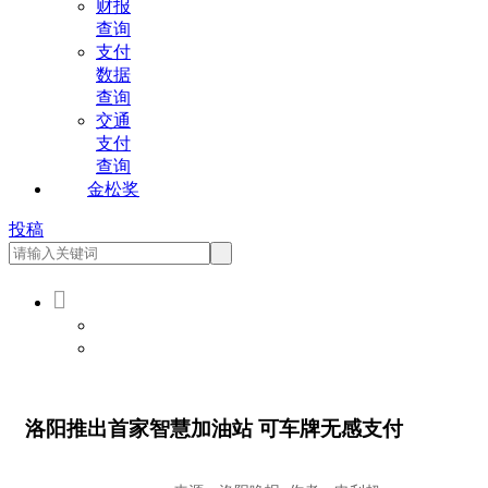
财报
查询
支付
数据
查询
交通
支付
查询
金松奖
投稿

会员登录
会员注册
洛阳推出首家智慧加油站 可车牌无感支付