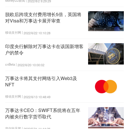
MoneyDJ新闻 |
2022/8/2 9:29:29
脱欧后跨境支付费用增长5倍，英国将
对Visa和万事达卡展开审查
移动支付网 |
2022/6/22 10:10:28
印度央行解除对万事达卡在该国新增客
户的禁令
cnBeta |
2022/6/20 10:00:02
万事达卡将其支付网络引入Web3及
NFT
移动支付网 |
2022/6/13 10:48:49
万事达卡CEO：SWIFT系统将在五年
内被央行数字货币取代
华尔街见闻 |
2022/5/31 11:44:26