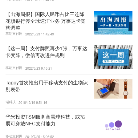
【出海周报】国际人民币占比三连降
花旗银行停全球速汇业务 万事达卡架
构调整
移动支付网 |
2022/5/23 11:42:49
【这一周】支付牌照再少1张，万事达
卡变阵，微信再改进件规则
移动支付网 |
2022/5/23 9:15:21
Tappy首次推出用于移动支付的生物识
别表带
端科技 |
2018/12/19 9:51:16
华米投资TSM服务商雪球科技，或拓
展可穿戴NFC支付能力
移动支付网 |
2019/7/25 15:06:52