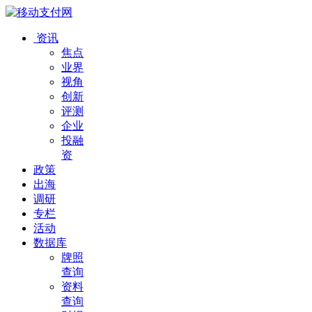
资讯
焦点
业界
视角
创新
评测
企业
投融
资
政策
出海
调研
专栏
活动
数据库
牌照
查询
资料
查询