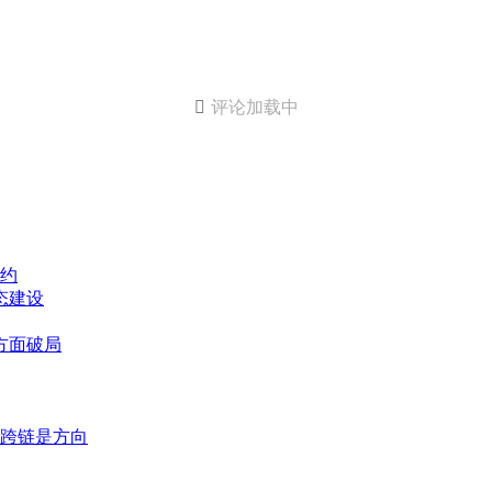

评论加载中
约
态建设
方面破局
跨链是方向