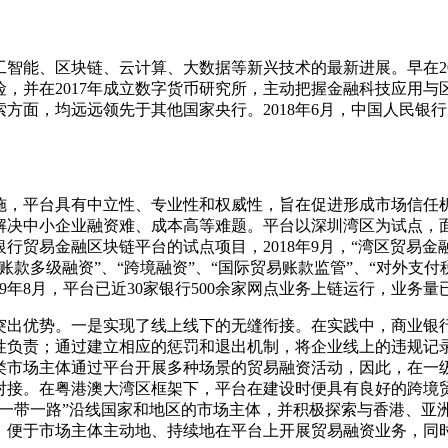
智能、区块链、云计算、大数据等新兴技术的最新进展。早在2
，并在2017年成立数字货币研究所，主动把握金融科技应用
方面，均远远领先于其他国家央行。2018年6月，中国人民银
施，平台具有中立性、专业性和权威性，旨在促进形成市场信任机
解决中小企业融资难、成本高等难题。平台以深圳湾区为试点，
行贸易金融区块链平台的试点项目，2018年9月，“湾区贸易金
款多级融资”、“跨境融资”、“国际贸易账款监管”、“对外支付
9年8月，平台已近30家银行500余家网点业务上链运行，业务量
突出优势。一是实现了线上线下的无缝衔接。在实践中，商业银
性负责；通过建立相应的惩罚和退出机制，将企业线上的违规记
类市场主体通过平台开展多种场景的贸易融资活动，因此，在一
对接。在粤港澳大湾区框架下，平台在建设时便具有良好的跨境
“一带一路”沿线国家和地区的市场主体，并积极探索与香港、亚
，便于市场主体主动地、持续地在平台上开展贸易融资业务，同