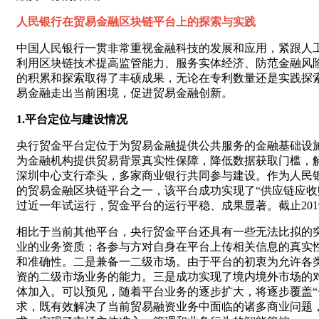
人民银行在贸易金融区块链平台上的探索与实践
中国人民银行一贯非常重视金融科技的发展和应用，紧跟人工
利用区块链技术提高监管能力、服务实体经济、防范金融风险
的积累和探索取得了丰硕成果，无论在专利数量还是实践探索
易金融走出当前困境，促进贸易金融创新。
1.平台定位与建设情况
央行贸金平台定位于为贸易金融提供公共服务的金融基础设
为金融机构提供贸易背景真实性保障，降低数据获取门槛，
深圳中心支行牵头，多家商业银行共同参与建设。作为人民银
的贸易金融区块链平台之一，该平台成功实现了“供应链应收账
过近一年试运行，贸金平台的运行平稳、成果显著。截止201
相比于当前其他平台，央行贸金平台还具有一些无法比拟的
业的业务资质；各参与方对自身在平台上传相关信息的真实
和准确性。二是兼备一二级市场。由于平台的初衷为允许各
资的二级市场业务的能力。三是成功实现了境内境外市场的
体加入。可以预见，随着平台业务的逐步扩大，将逐步覆盖
求，既有效解决了当前贸易融资业务中面临的诸多商业问题