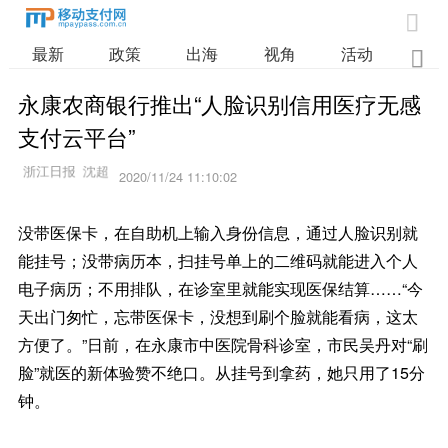

最新
政策
出海
视角
活动
业

永康农商银行推出“人脸识别信用医疗无感
支付云平台”
2020/11/24 11:10:02
没带医保卡，在自助机上输入身份信息，通过人脸识别就
能挂号；没带病历本，扫挂号单上的二维码就能进入个人
电子病历；不用排队，在诊室里就能实现医保结算……“今
天出门匆忙，忘带医保卡，没想到刷个脸就能看病，这太
方便了。”日前，在永康市中医院骨科诊室，市民吴丹对“刷
脸”就医的新体验赞不绝口。从挂号到拿药，她只用了15分
钟。