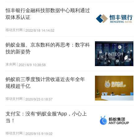
恒丰银行金融科技部数据中心顺利通过
双体系认证
移动支付网 |
2022/8/18 14:14:52
蚂蚁金服、京东数科的再思考：数字科
技的新姿势
未央网 |
2021/6/9 10:38:58
蚂蚁前三季度预计营收逼近去年全年
规模超千亿
移动支付网 |
2020/9/23 0:18:57
支付宝：没有“蚂蚁金服”App，小心上
当！
移动支付网 |
2020/9/15 9:19:02