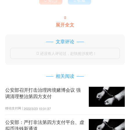

赞(
)

收藏


展开全文
文章评论
还没有人评论过，赶快抢沙发吧！

相关阅读
公安部召开打击治理跨境赌博会议 强
调清理整治第四方支付
移动支付网 |
2022/3/23 10:31:37
公安部：严打非法第四方支付平台、虚
拟币洗钱新通道