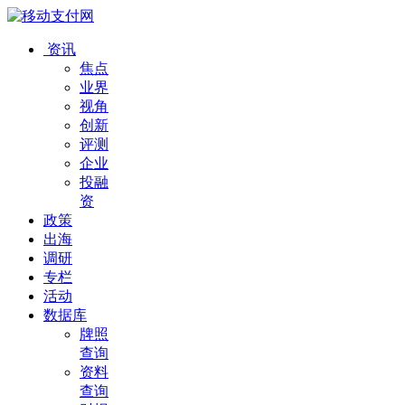
资讯
焦点
业界
视角
创新
评测
企业
投融
资
政策
出海
调研
专栏
活动
数据库
牌照
查询
资料
查询