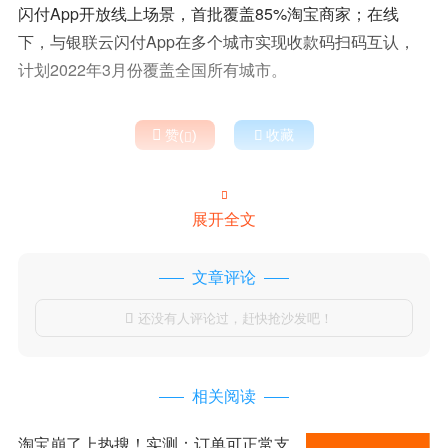
闪付App开放线上场景，首批覆盖85%淘宝商家；在线
下，与银联云闪付App在多个城市实现收款码扫码互认，
计划2022年3月份覆盖全国所有城市。

赞(
)

收藏


展开全文
文章评论
还没有人评论过，赶快抢沙发吧！

相关阅读
淘宝崩了上热搜！实测：订单可正常支